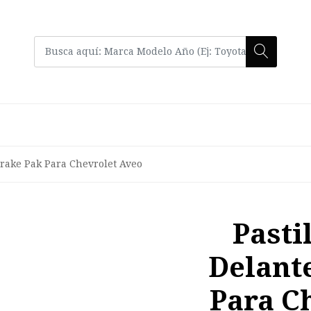
Brake Pak Para Chevrolet Aveo
Pasti
Delant
Para C