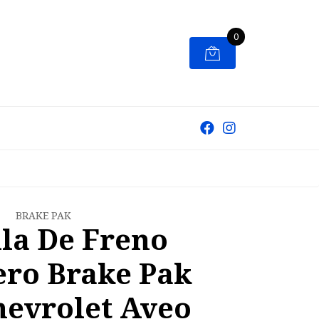
0
BRAKE PAK
lla De Freno
ero Brake Pak
hevrolet Aveo