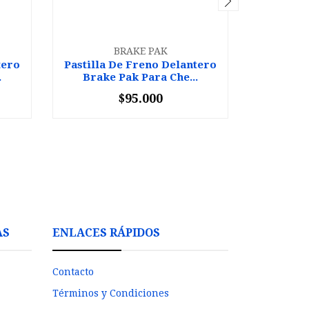
BRAKE PAK
tero
Pastilla De Freno Delantero
Pastilla
.
Brake Pak Para Che...
Brake
$95.000
-
+
-
AS
ENLACES RÁPIDOS
Contacto
Términos y Condiciones