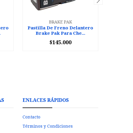
BRAKE PAK
tero
Pastilla De Freno Delantero
Pastilla
.
Brake Pak Para Che...
Brake
$145.000
-
+
-
AS
ENLACES RÁPIDOS
Contacto
Términos y Condiciones