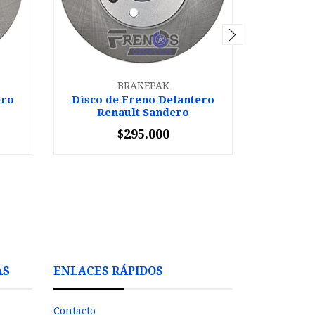
BRAKEPAK
ero
Disco de Freno Delantero
Disco d
Renault Sandero
Nissan
$295.000
-
+
-
AS
ENLACES RÁPIDOS
Contacto