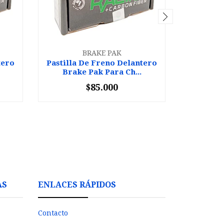
BRAKE PAK
tero
Pastilla De Freno Delantero
Pastilla
Brake Pak Para Ch...
Brak
$85.000
-
+
-
AS
ENLACES RÁPIDOS
Contacto