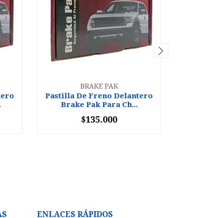
BRAKE PAK
tero
Pastilla De Freno Delantero
Pastilla
.
Brake Pak Para Ch...
Brake
$135.000
-
+
-
AS
ENLACES RÁPIDOS