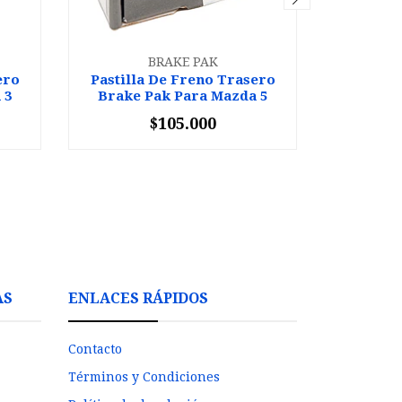
BRAKE PAK
ero
Pastilla De Freno Trasero
Pastill
 3
Brake Pak Para Mazda 5
Brake 
$105.000
-
+
-
AS
ENLACES RÁPIDOS
Contacto
Términos y Condiciones