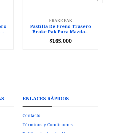
BRAKE PAK
ero
Pastilla De Freno Trasero
Pastill
..
Brake Pak Para Mazda...
Brake 
$165.000
-
+
-
AS
ENLACES RÁPIDOS
Contacto
Términos y Condiciones