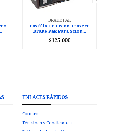
BRAKE PAK
ero
Pastilla De Freno Trasero
Pastill
.
Brake Pak Para Scion...
Brake 
$125.000
-
+
-
AS
ENLACES RÁPIDOS
Contacto
Términos y Condiciones