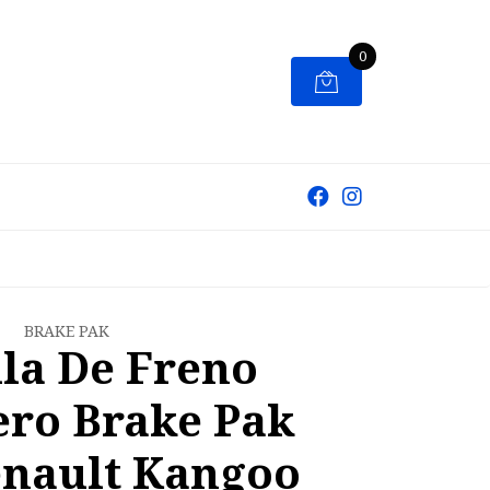
0
BRAKE PAK
lla De Freno
ero Brake Pak
enault Kangoo