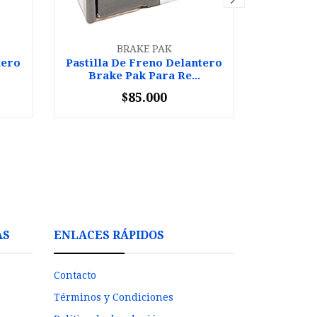
BRAKE PAK
tero
Pastilla De Freno Delantero
Pastilla
Brake Pak Para Re...
Brake
$85.000
-
+
-
AS
ENLACES RÁPIDOS
Contacto
Términos y Condiciones