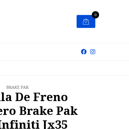
0
BRAKE PAK
lla De Freno
ero Brake Pak
Infiniti Jx35