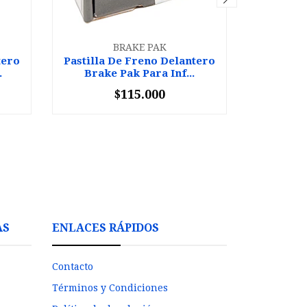
BRAKE PAK
tero
Pastilla De Freno Delantero
Pastilla
.
Brake Pak Para Inf...
Brake
$115.000
-
+
-
AS
ENLACES RÁPIDOS
Contacto
Términos y Condiciones