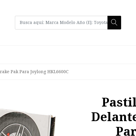
Brake Pak Para Joylong HKL6600C
Pasti
Delant
Par