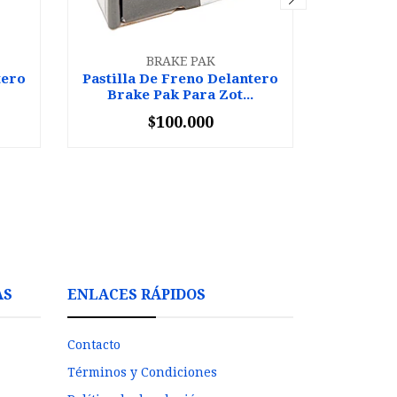
BRAKE PAK
tero
Pastilla De Freno Delantero
Pastilla
Brake Pak Para Zot...
Brake
$100.000
-
+
-
AS
ENLACES RÁPIDOS
Contacto
Términos y Condiciones