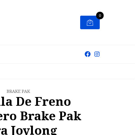
0
BRAKE PAK
lla De Freno
ero Brake Pak
a Joylong